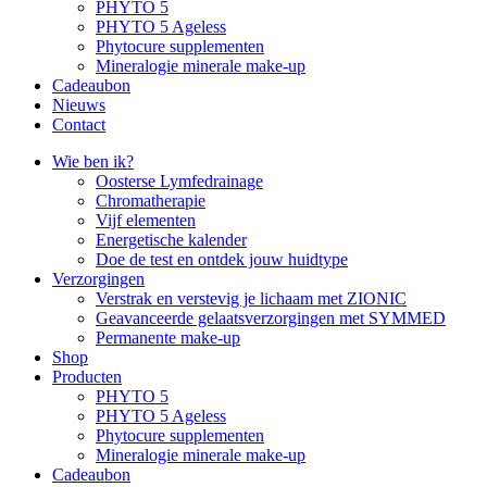
PHYTO 5
PHYTO 5 Ageless
Phytocure supplementen
Mineralogie minerale make-up
Cadeaubon
Nieuws
Contact
Wie ben ik?
Oosterse Lymfedrainage
Chromatherapie
Vijf elementen
Energetische kalender
Doe de test en ontdek jouw huidtype
Verzorgingen
Verstrak en verstevig je lichaam met ZIONIC
Geavanceerde gelaatsverzorgingen met SYMMED
Permanente make-up
Shop
Producten
PHYTO 5
PHYTO 5 Ageless
Phytocure supplementen
Mineralogie minerale make-up
Cadeaubon