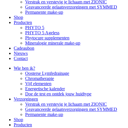
Verstrak en verstevig je lichaam met ZIONIC
Geavanceerde gelaatsverzorgingen met SYMMED
Permanente make-up
Shop
Producten
PHYTO 5
PHYTO 5 Ageless
Phytocure supplementen
Mineralogie minerale make-up
Cadeaubon
Nieuws
Contact
Wie ben ik?
Oosterse Lymfedrainage
Chromatherapie
Vijf elementen
Energetische kalender
Doe de test en ontdek jouw huidtype
Verzorgingen
Verstrak en verstevig je lichaam met ZIONIC
Geavanceerde gelaatsverzorgingen met SYMMED
Permanente make-up
Shop
Producten