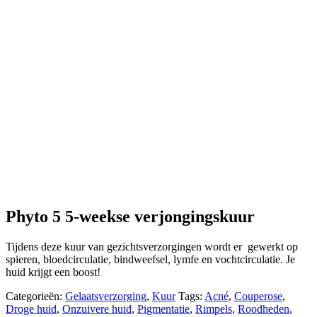
Phyto 5 5-weekse verjongingskuur
Tijdens deze kuur van gezichtsverzorgingen wordt er gewerkt op
spieren, bloedcirculatie, bindweefsel, lymfe en vochtcirculatie. Je
huid krijgt een boost!
Categorieën:
Gelaatsverzorging
,
Kuur
Tags:
Acné
,
Couperose
,
Droge huid
,
Onzuivere huid
,
Pigmentatie
,
Rimpels
,
Roodheden
,